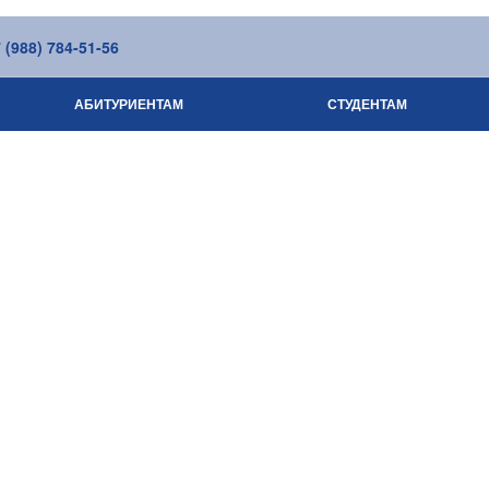
(988) 784-51-56
АБИТУРИЕНТАМ
СТУДЕНТАМ
СВЕДЕНИЯ ОБ ОБРАЗОВАТЕЛЬНОЙ ОР
КОМПЛЕКСНАЯ БЕЗОПАСНОС
СНИЖЕНИЕ БЮРОКРАТИЧЕСКОЙ НА
НЕЗАВИСИМАЯ ОЦЕНКА КАЧЕСТВА РАБО
ЖИЗНЬ КОЛЛЕДЖА
ОБРАЗОВАНИЕ
ЗАОЧНОЕ ОТДЕЛЕНИЕ